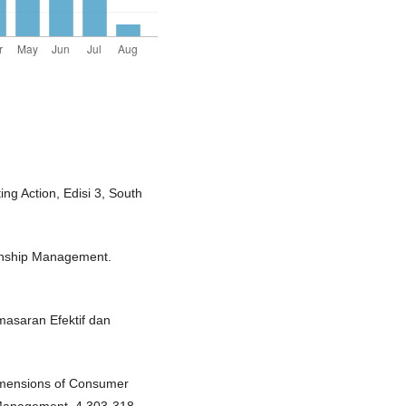
ng Action, Edisi 3, South
ionship Management.
asaran Efektif dan
 Dimensions of Consumer
Management, 4,303-318.