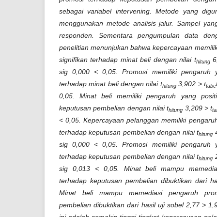
sebagai variabel intervening. Metode yang digu
menggunakan metode analisis jalur. Sampel ya
responden. Sementara pengumpulan data denga
penelitian menunjukan bahwa kepercayaan memiliki
signifikan terhadap minat beli dengan nilai t
6,
hitung
sig 0,000 < 0,05. Promosi memiliki pengaruh ya
terhadap minat beli dengan nilai t
3,902 > t
hitung
tabe
0,05. Minat beli memiliki pengaruh yang positi
keputusan pembelian dengan nilai t
3,209 > t
hitung
ta
< 0,05. Kepercayaan pelanggan memiliki pengaruh 
terhadap keputusan pembelian dengan nilai t
4
hitung
sig 0,000 < 0,05. Promosi memiliki pengaruh ya
terhadap keputusan pembelian dengan nilai t
2
hitung
sig 0,013 < 0,05. Minat beli mampu memedia
terhadap keputusan pembelian dibuktikan dari has
Minat beli mampu memediasi pengaruh prom
pembelian dibuktikan dari hasil uji sobel 2,77 > 1,
ini adalah semakin tinggi tingkat kepercayaan p