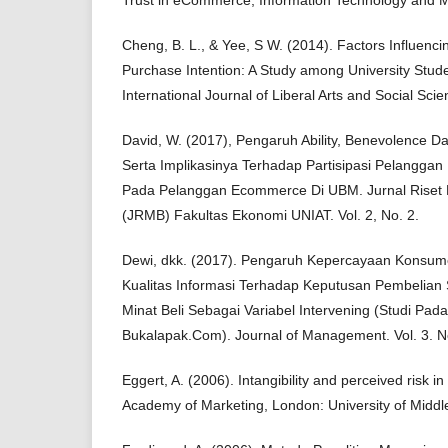
Cheng, B. L., & Yee, S W. (2014). Factors Influenc
Purchase Intention: A Study among University Stude
International Journal of Liberal Arts and Social Scie
David, W. (2017), Pengaruh Ability, Benevolence Da
Serta Implikasinya Terhadap Partisipasi Pelangga
Pada Pelanggan Ecommerce Di UBM. Jurnal Riset
(JRMB) Fakultas Ekonomi UNIAT. Vol. 2, No. 2.
Dewi, dkk. (2017). Pengaruh Kepercayaan Konsu
Kualitas Informasi Terhadap Keputusan Pembelian
Minat Beli Sebagai Variabel Intervening (Studi Pad
Bukalapak.Com). Journal of Management. Vol. 3. N
Eggert, A. (2006). Intangibility and perceived risk i
Academy of Marketing, London: University of Middl