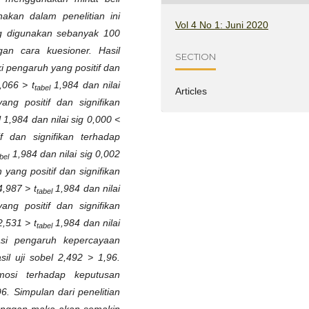
nakan dalam penelitian ini
Vol 4 No 1: Juni 2020
ng digunakan sebanyak 100
n cara kuesioner. Hasil
SECTION
 pengaruh yang positif dan
066 > t
1,984 dan nilai
tabel
Articles
ng positif dan signifikan
l 1,984 dan nilai sig 0,000 <
f dan signifikan terhadap
1,984 dan nilai sig 0,002
bel
yang positif dan signifikan
,987 > t
1,984 dan nilai
tabel
ng positif dan signifikan
,531 > t
1,984 dan nilai
tabel
si pengaruh kepercayaan
il uji sobel 2,492 > 1,96.
osi terhadap keputusan
96. Simpulan dari penelitian
elanggan maka akan semakin