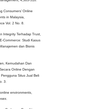
ing Consumers’ Online
nts in Malaysia,
nce Vol. 2 No. 8.
n Integrity Terhadap Trust,
n E-Commerce: Studi Kasus
 Manajemen dan Bisnis
men, Kemudahan Dan
 Secara Online Dengan
a Pengguna Situs Jual Beli
o. 3.
n online environments,
esex.