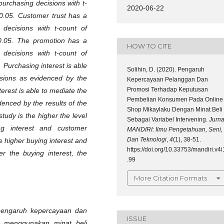
 purchasing decisions with t-
2020-06-22
0.05. Customer trust has a
 decisions with t-count of
<0.05. The promotion has a
HOW TO CITE
 decisions with t-count of
 Purchasing interest is able
Solihin, D. (2020). Pengaruh
isions as evidenced by the
Kepercayaan Pelanggan Dan
Promosi Terhadap Keputusan
terest is able to mediate the
Pembelian Konsumen Pada Online
denced by the results of the
Shop Mikaylaku Dengan Minat Beli
tudy is the higher the level
Sebagai Variabel Intervening.
Jurna
ng interest and customer
MANDIRI: Ilmu Pengetahuan, Seni,
Dan Teknologi
,
4
(1), 38-51.
e higher buying interest and
https://doi.org/10.33753/mandiri.v4i
r the buying interest, the
.99
More Citation Formats
 pengaruh kepercayaan dan
ISSUE
 menggunakan minat beli