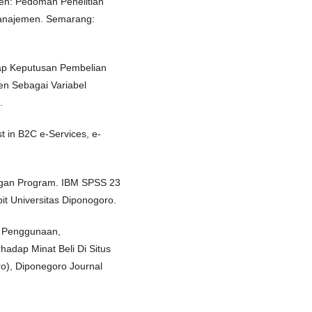
en: Pedoman Penelitian
 Manajemen. Semarang:
dap Keputusan Pembelian
en Sebagai Variabel
.
t in B2C e-Services, e-
 Dengan Program. IBM SPSS 23
it Universitas Diponogoro.
n Penggunaan,
adap Minat Beli Di Situs
o), Diponegoro Journal