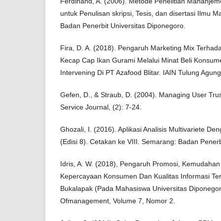
Ferdinand, A. (2006). Metode Penelitian Mananjem
untuk Penulisan skripsi, Tesis, dan disertasi Ilmu
Badan Penerbit Universitas Diponegoro.
Fira, D. A. (2018). Pengaruh Marketing Mix Terha
Kecap Cap Ikan Gurami Melalui Minat Beli Konsum
Intervening Di PT Azafood Blitar. IAIN Tulung Agung
Gefen, D., & Straub, D. (2004). Managing User Trus
Service Journal, (2): 7-24.
Ghozali, I. (2016). Aplikasi Analisis Multivariete
(Edisi 8). Cetakan ke VIII. Semarang: Badan Penerb
Idris, A. W. (2018), Pengaruh Promosi, Kemudaha
Kepercayaan Konsumen Dan Kualitas Informasi Terh
Bukalapak (Pada Mahasiswa Universitas Diponegor
Ofmanagement, Volume 7, Nomor 2.